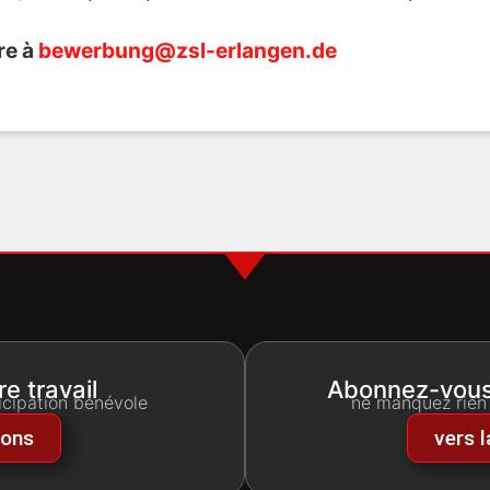
re à
bewerbung@zsl-erlangen.de
e travail
Abonnez-vous 
icipation bénévole
ne manquez rien
dons
vers 