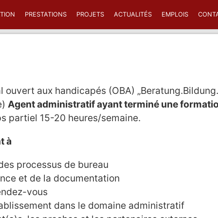
TION
PRESTATIONS
PROJETS
ACTUALITÉS
EMPLOIS
CONT
al ouvert aux handicapés (OBA) „Beratung.Bildung.
e)
Agent administratif ayant terminé une format
s partiel 15-20 heures/semaine.
t à
 des processus de bureau
nce et de la documentation
rendez-vous
établissement dans le domaine administratif