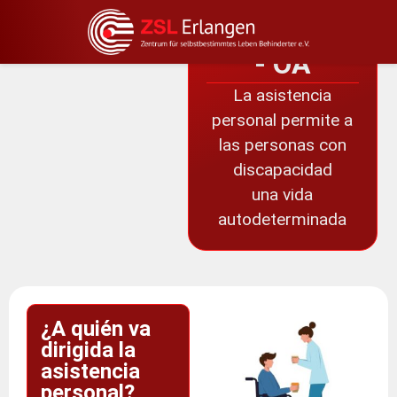
de
contenido
Página en lenguaje sencillo
Asistencia
- OA
La asistencia
personal permite a
las personas con
discapacidad
una vida
autodeterminada
¿A quién va
dirigida la
asistencia
personal?